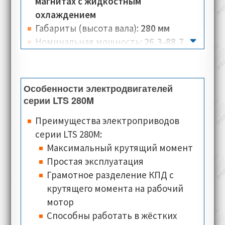
крутящий момент и скорость. Система
магнитах с жидкостным
жидкостного охлаждения, обеспечивает
охлаждением
эффективный отвод тепла, что
Габариты (высота вала):
280 мм
положительно сказывается на
Номинальная мощность:
26,3-88,7
стабильной работе электродвигателя.
кВт
Крутящий момент:
2421-2511 Нм
Количество полюсов:
24
Особенности электродвигателей
Номинальная скорость:
100-350 об/
серии LTS 280M
мин
Преимущества электроприводов
Номинальное напряжение:
330 В
серии LTS 280M:
Номинальный ток:
57,5-186 А
Максимальный крутящий момент
Тип соединения:
звезда
Простая эксплуатация
Класс изоляции:
F
Грамотное разделение КПД c
Класс теплостойкости:
PTO Klixon (по
крутящего момента на рабочий
умолчанию), PTC, KTY84-130, PT100
мотор
(опционально)
Способны работать в жёстких
Типы монтажного исполнения: