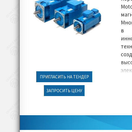
Mot
магн
Мно
в 
инн
тех
соз
выс
эле
ПРИГЛАСИТЬ НА ТЕНДЕР
Mot
ча
ЗАПРОСИТЬ ЦЕНУ
мод
на 
не
эле
сер