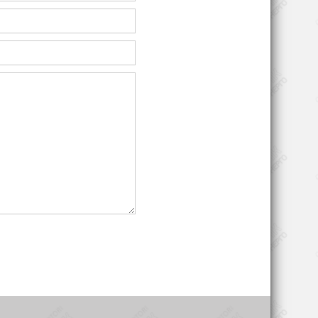
давлением
акже
Производство каучука
Пищевая отрасль
Металлопрокат
Кабельное
, IP23
производство
Моторы для
C 416
гидравлических
ый
насосов
Линии производства
й
бумаги и картона
Печатное
оборудование для
шпоночный,
полиграфии
Электротранспорт
Тестовые стенды для
двигателей и