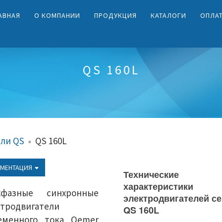
АВНАЯ
О КОМПАНИИ
ПРОДУКЦИЯ
КАТАЛОГИ
ОПЛА
QS 160L
ли QS
QS 160L
»
МЕНТАЦИЯ
Технические
характеристики
хфазные синхронные
электродвигателей с
ктродвигатели
QS 160L
еменного тока Oemer