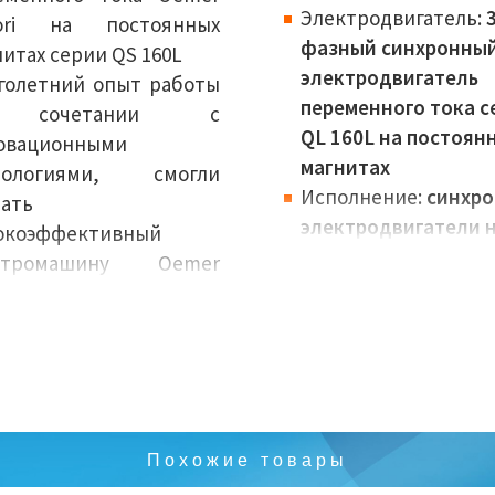
Электродвигатель:
3
ori на постоянных
фазный синхронны
итах серии QS 160L
электродвигатель
голетний опыт работы
переменного тока с
сочетании с
QL 160L на постоян
овационными
магнитах
нологиями, смогли
Исполнение:
синхр
дать
электродвигатели 
окоэффективный
постоянных магнит
ктромашину Oemer
Габариты (высота
ori с регулируемой
вала):
160 мм
стотой вращения
Номинальная
ели QS 160L. Несмотря
мощность:
23,4-85,8
эргономичный дизайн и
Крутящий момент:
3
большие размеры,
385 Нм
ктроприводы этой
Похожие товары
Вес:
247 кг
ии, демонстрируют
Количество полюсо