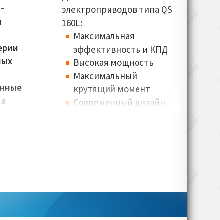
-
электроприводов типа QS
й
160L:
Максимальная
ерии
эффективность и КПД
ных
Высокая мощность
Максимальный
онные
крутящий момент
на
Современный дизайн
ах
Выдающиеся
динамические
характеристики
Малые габариты
 кВт
Большой выбор
15-
дополнительного
оборудования
Ключевые сферы
в:
4-6