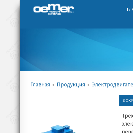
ГЛ
Главная
Продукция
Электродвигате
»
»
ДОКУ
Трё
эле
пер