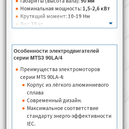
Габариты (высота вала):
90 мм
Номинальная мощность:
1,5-2,6 кВт
Крутящий момент:
10-19 Нм
Вес:
18 кг
Количество полюсов:
4
Номинальная скорость:
1430-5000 об/
мин
Особенности электродвигателей
Номинальное напряжение:
230 B
серии MTS3 90LA/4
Номинальный ток:
3,43-5,93 А
Преимущества электромоторов
Тип соединения:
треугольник, звезда
серии MTS 90LA-4:
Класс изоляции:
F
Корпус из лёгкого алюминиевого
Класс теплостойкости:
PTO (Klixon)
сплава
Типы монтажного исполнения:
IM
Современный дизайн.
2001 (B35)
Максимальное соответствие
Классы защиты:
IP54, IP55
стандарту энерго-эффективности
Типы охлаждения:
IC 416
(осевое
IEC.
расположение)