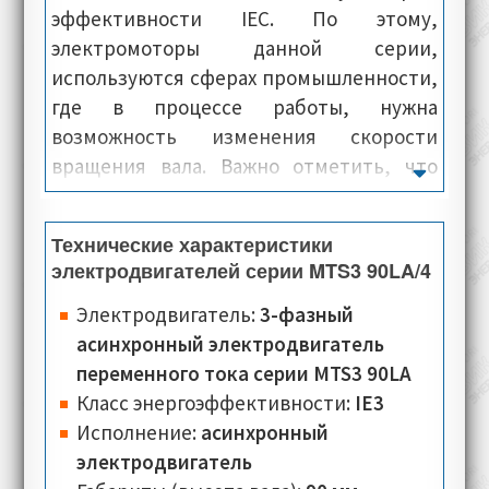
эффективности IEC. По этому,
электромоторы данной серии,
используются сферах промышленности,
где в процессе работы, нужна
возможность изменения скорости
вращения вала. Важно отметить, что
электродвигатели Oemer Motori модели
MTS 90LA-4, оснащаются современной
Технические характеристики
системой охлаждения, имеют
электродвигателей серии MTS3 90LA/4
компактные размеры и при этом,
предлагаются по очень выгодной цене.
Электродвигатель:
3-фазный
Корпус и панели электромашин данной
асинхронный электродвигатель
серии, изготовлены из сверх-лёгкого
переменного тока серии MTS3 90LA
алюминиевого сплава, благодаря чему, у
Класс энергоэффективности:
IE3
них лёгкая и сверхпрочная конструкция.
Исполнение:
асинхронный
электродвигатель