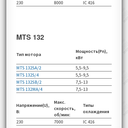
230
8000
IC 416
MTS 132
Скорос
Мощность(Pn),
Тип мотора
вращен
кВт
об/мин
MTS 132SA/2
5,5-9,5
2890-55
MTS 132S/4
5,5-9,5
1425-49
MTS 132SB/2
7,5-13
2900-55
MTS 132MA/4
7,5-13
1440-49
Макс.
Напряжение(U),
Типы
скорость,
В:
охлаждения
об/мин:
230
7000
IC 416