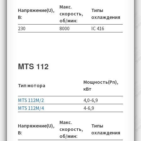
Макс.
Напряжение(U),
Типы
скорость,
В:
охлаждения
об/мин:
230
8000
IC 416
MTS 112
Скорос
Мощность(Pn),
Тип мотора
вращен
кВт
об/мин
MTS 112M/2
4,0-6,9
2830-60
MTS 112M/4
4-6,9
1440-49
Макс.
Напряжение(U),
Типы
скорость,
В:
охлаждения
об/мин: