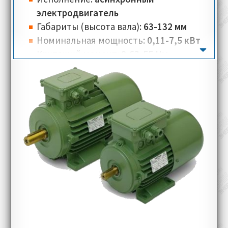
электродвигатель
Габариты (высота вала):
63-132 мм
Номинальная мощность:
0,11-7,5 кВт
Крутящий момент:
0,63-55 Нм
Вес:
4,3-53 кг
Количество полюсов:
2-6
Номинальная скорость:
1000-5200 об/
мин
Номинальное напряжение:
230-270 В
Номинальный ток:
0,5-26 А
Тип соединения:
треугольник, звезда
Класс изоляции:
F
Класс теплостойкости:
PTO (Klixon)
Типы монтажного исполнения:
IM 2001
(B35)
Классы защиты:
IP 54, IP55