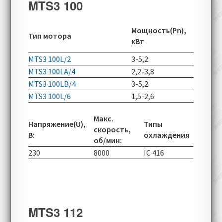
MTS3 100
Скорос
Мощность(Pn),
Тип мотора
вращен
кВт
об/мин
MTS3 100L/2
3-5,2
2910-60
MTS3 100LA/4
2,2-3,8
1450-50
MTS3 100LB/4
3-5,2
1450-50
MTS3 100L/6
1,5-2,6
955-290
Макс.
Напряжение(U),
Типы
скорость,
В:
охлаждения
об/мин:
230
8000
IC 416
MTS3 112