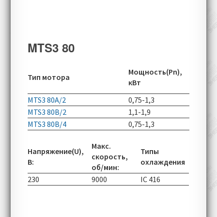
MTS3 80
Скорос
Мощность(Pn),
Тип мотора
вращен
кВт
об/мин
MTS3 80A/2
0,75-1,3
2890-70
MTS3 80B/2
1,1-1,9
2890-70
MTS3 80B/4
0,75-1,3
1440-50
Макс.
Напряжение(U),
Типы
скорость,
В:
охлаждения
об/мин:
230
9000
IC 416