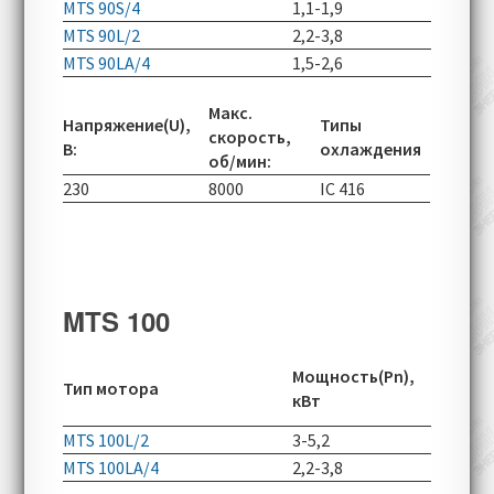
MTS 90S/4
1,1-1,9
1400-49
MTS 90L/2
2,2-3,8
2800-60
MTS 90LA/4
1,5-2,6
1400-49
Макс.
Напряжение(U),
Типы
скорость,
В:
охлаждения
об/мин:
230
8000
IC 416
MTS 100
Скорос
Мощность(Pn),
Тип мотора
вращен
кВт
об/мин
MTS 100L/2
3-5,2
2870-60
MTS 100LA/4
2,2-3,8
1410-49