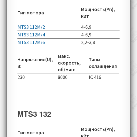
Скорос
Мощность(Pn),
Тип мотора
вращен
кВт
об/мин
MTS3 112M/2
4-6,9
2920-60
MTS3 112M/4
4-6,9
1450-50
MTS3 112M/6
2,2-3,8
965-290
Макс.
Напряжение(U),
Типы
скорость,
В:
охлаждения
об/мин:
230
8000
IC 416
MTS3 132
Скорос
Мощность(Pn),
Тип мотора
вращен
кВт