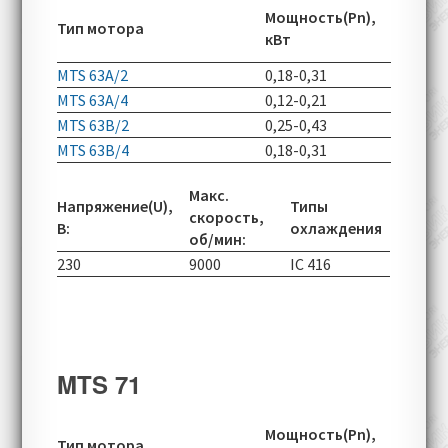
Скорос
Мощность(Pn),
Расположение клеммной
Тип мотора
вращен
кВт
коробки:
верхнее (по умолчанию),
об/мин
боковое (опционально)
MTS 63A/2
0,18-0,31
2750-80
Дополнительное оборудование и
MTS 63A/4
0,12-0,21
1360-49
MTS 63B/2
0,25-0,43
2755-80
устанавливаемые
MTS 63B/4
0,18-0,31
1360-49
опции:
энкодеры PTC, KTY84-130
Наличие:
постоянно в наличии 4
Макс.
Напряжение(U),
Типы
полюсные, с типами монтажного
скорость,
В:
охлаждения
исполнения B3, B5
об/мин:
Срок доставки:
в зависимости от
230
9000
IC 416
размеров и уровня оснащения, до 1
месяца
MTS 71
Скорос
Мощность(Pn),
Тип мотора
вращен