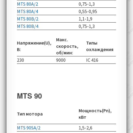
MTS 80A/2
0,75-1,3
2780-70
MTS 80A/4
0,55-0,95
1400-49
MTS 80B/2
1,1-1,9
2780-70
MTS 80B/4
0,75-1,3
1415-49
Макс.
Напряжение(U),
Типы
скорость,
В:
охлаждения
об/мин:
230
9000
IC 416
MTS 90
Скорос
Мощность(Pn),
Тип мотора
вращен
кВт
об/мин
MTS 90SA/2
1,5-2,6
2820-60