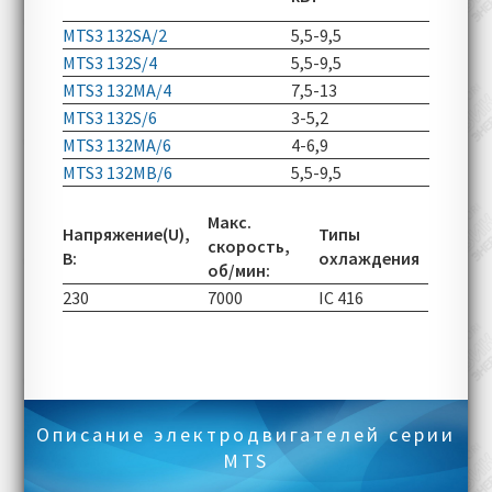
об/мин
MTS3 132SA/2
5,5-9,5
2930-52
MTS3 132S/4
5,5-9,5
1460-50
MTS3 132MA/4
7,5-13
1460-50
MTS3 132S/6
3-5,2
965-290
MTS3 132MA/6
4-6,9
970-290
MTS3 132MB/6
5,5-9,5
975-290
Макс.
Напряжение(U),
Типы
скорость,
В:
охлаждения
об/мин:
230
7000
IC 416
Описание электродвигателей серии
MTS