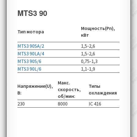
MTS3 90
Скорос
Мощность(Pn),
Тип мотора
вращен
кВт
об/мин
MTS3 90SA/2
1,5-2,6
2900-60
MTS3 90LA/4
1,5-2,6
1430-50
MTS3 90S/6
0,75-1,3
950-290
MTS3 90L/6
1,1-1,9
950-290
Макс.
Напряжение(U),
Типы
скорость,
В:
охлаждения
об/мин:
230
8000
IC 416