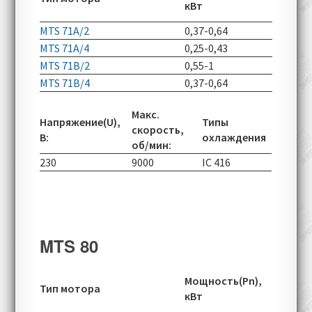
кВт
об/мин
MTS 71A/2
0,37-0,64
2820-70
MTS 71A/4
0,25-0,43
1380-49
MTS 71B/2
0,55-1
2785-70
MTS 71B/4
0,37-0,64
1360-49
Макс.
Напряжение(U),
Типы
скорость,
В:
охлаждения
об/мин:
230
9000
IC 416
MTS 80
Скорос
Мощность(Pn),
Тип мотора
вращен
кВт
об/мин