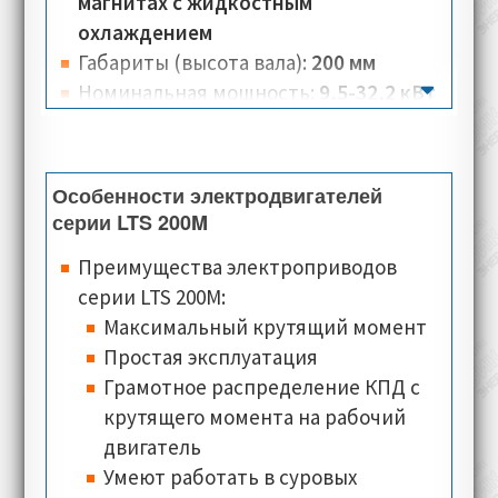
шума, но при этом выдают высокие
магнитах с жидкостным
крутящий момент и скорость.
охлаждением
Принудительная система жидкостного
Габариты (высота вала):
200 мм
охлаждения, гарантирует эффективный
Номинальная мощность:
9,5-32,2 кВт
отвод тепла, что положительно
Крутящий момент:
877-910 Нм
сказывается на стабильной работе
Количество полюсов:
24
электродвигателя.
Номинальная скорость:
100-350 об/
Особенности электродвигателей
мин
серии LTS 200M
Номинальное напряжение:
330 В
Преимущества электроприводов
Номинальный ток:
24,2-69,5 А
серии LTS 200M:
Тип соединения:
звезда
Максимальный крутящий момент
Класс изоляции:
F
Простая эксплуатация
Класс теплостойкости:
PTO Klixon (по
Грамотное распределение КПД c
умолчанию), PTC, KTY84-130, PT100
крутящего момента на рабочий
(опционально)
двигатель
Типы монтажного исполнения:
Умеют работать в суровых
B3,
B35 (для электродвигателей где