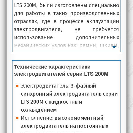
LTS 200M, были изготовлены специально
для работы в таких производственных
отраслях, где в процессе экплуатации
электродвигателя, не требуется
использование дополнительных
механических узлов как: ремни, шкивы,
редукторы, а также вспомогательные
валы. Цель использования крутящего
Технические характеристики
момента электропривода Oemer Motori
электродвигателей серии LTS 200M
LTS 200M - это перенос крутящего
момента вала, сразу на рабочий привод
Электродвигатель:
3-фазный
промышленного оборудования.
синхронный электродвигатель серии
Несмотря на небольшие размеры,
LTS 200M с жидкостным
электродвигатели данной серии в
охлаждением
процессе работы, характеризуются
Исполнение:
высокомоментный
минимальным показателем уровня
электродвигатель на постоянных